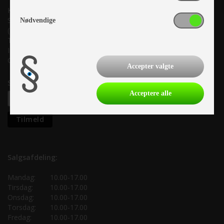
Kronjyllands Camping Center A/S
Suderholmen 10, 8960 Randers SØ
Nødvendige
(Lige ud til Grenåvej)
Tlf. +45 87 10 98 70
Info@as-kcc.dk
CVR: 33 38 77 33
Accepter valgte
Samtykke til nyhedsbrev
Acceptere alle
Salgsafdeling:
Mandag:
10.00-17.00
Tirsdag:
10.00-17.00
Onsdag:
10.00-17.00
Torsdag:
10.00-17.00
Fredag:
10.00-17.00