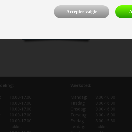
x belastning: 30 kg. Vægt: 8,9 kg. Bemærk:
riolit-bordplade, der kan tåle at stå udendørs.
Accepter valgte
A
 justérbare ben.
læg i kurv
deling:
Værksted:
:
10.00-17.00
Mandag:
8.00-16.00
10.00-17.00
Tirsdag:
8.00-16.00
10.00-17.00
Onsdag:
8.00-16.00
:
10.00-17.00
Torsdag:
8.00-16.00
10.00-17.00
Fredag:
8.00-15.30
Lukket
Lørdag:
Lukket