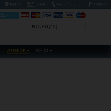
find os
E-mail
+45 87 10 98 70
facebook
WEBSHOP
OM OS