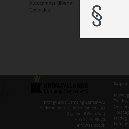
6 cm. Ma
Autocamper tilbehør
Med Exte
Gave ideer
Med fire
Salgsaf
Mandag
Tirsdag:
Kronjyllands Camping Center A/S
Onsdag:
Suderholmen 10, 8960 Randers SØ
Torsdag
(Lige ud til Grenåvej)
Fredag:
Tlf. +45 87 10 98 70
Lørdag:
Info@as-kcc.dk