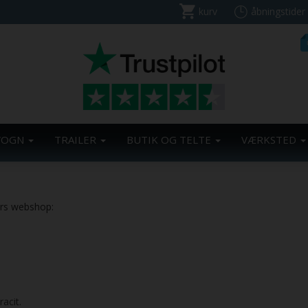
kurv
åbningstider
VOGN
TRAILER
BUTIK OG TELTE
VÆRKSTED
ers webshop:
acit.