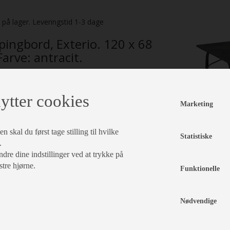
. på lager. Leveringstid 1-3 dage
ingbord, Exterio. 120 x 68
arve: antracit.
kr 2.099,-
. D1138460
dsalgspris
kr
ytter cookies
Marketing
 skal du først tage stilling til hvilke
ampingbord, Exterio. Model: Exterio Farve:
Statistiske
.
 Stel: Aluminium Mål: L 120 x B 68 x H 50,5/75
foldet): 120 x 68 x 11 cm Max belastning: 30 kg
dre dine indstillinger ved at trykke på
,9 kg Bemærk: Med Exteriolit-bordplade, der
stre hjørne.
Funktionelle
 at stå udendørs. Med fire justérbare ben.
Nødvendige
del: Exterio. Farve: Antracit. Stel: Aluminium.
0 x B68 x H50,5/75 cm. Mål (foldet): 120 x 68 x