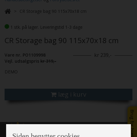
CR Storage bag 90 115x70x18 cm
1 stk. på lager. Leveringstid 1-3 dage
CR Storage bag 90 115x70x18 cm
kr 239,-
Vare nr. PO1109998
Vejl. udsalgspris
kr 319,-
DEMO
læg i kurv
Brug for hjælp?
Siden benytter cookies