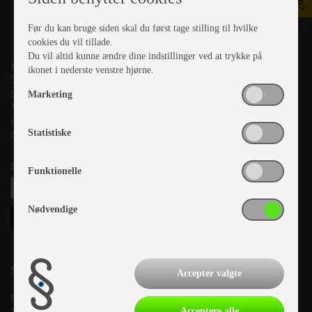
Før du kan bruge siden skal du først tage stilling til hvilke
cookies du vil tillade.
Du vil altid kunne ændre dine indstillinger ved at trykke på
Kronjyllands Camping Center A/S
ikonet i nederste venstre hjørne.
Suderholmen 10, 8960 Randers SØ
(Lige ud til Grenåvej)
Marketing
Tlf. +45 87 10 98 70
Info@as-kcc.dk
Statistiske
CVR: 33 38 77 33
Samtykke til nyhedsbrev
Funktionelle
Nødvendige
Salgsafdeling:
Accepter valgte
Mandag:
10.00-17.00
Tirsdag:
10.00-17.00
Acceptere alle