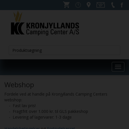
Toggl
navig
Webshop
Fordele ved at handle på Kronjyllands Camping Centers
webshop:
- Fast lav pris!
- Fragtfrit over 1.000 kr. til GLS pakkeshop
- Levering af lagervarer: 1-3 dage
Handelsbetingelser
og
Fortrydelsesret