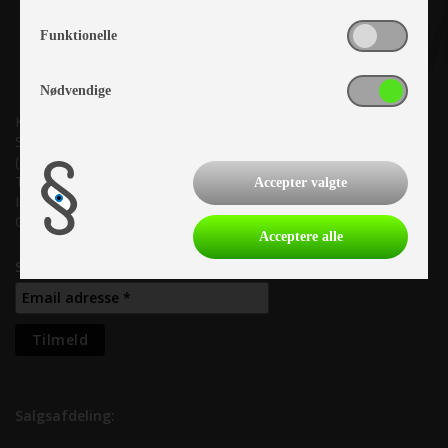
Funktionelle
Nødvendige
Kronjyllands Camping Center A/S
Suderholmen 10, 8960 Randers SØ
(Lige ud til Grenåvej)
Tlf. +45 87 10 98 70
Accepter valgte
Info@as-kcc.dk
CVR: 33 38 77 33
Acceptere alle
Samtykke til nyhedsbrev
Salgsafdeling: