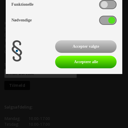
Funktionelle
Nødvendige
Kronjyllands Camping Center A/S
Suderholmen 10, 8960 Randers SØ
(Lige ud til Grenåvej)
Tlf. +45 87 10 98 70
Info@as-kcc.dk
Accepter valgte
CVR: 33 38 77 33
Acceptere alle
Samtykke til nyhedsbrev
Salgsafdeling:
Mandag:
10.00-17.00
Tirsdag:
10.00-17.00