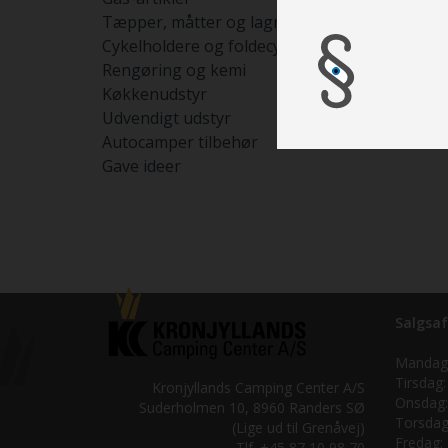
Tæpper, måtter og lagner
Cykelholdere og foldecykler
Rengøring og kemi
Køkkenudstyr
Udvendigt udstyr
Autocamper tilbehør
Gave ideer
Salgsaf
Mandag
Tirsdag:
Kronjyllands Camping Center A/S
Onsdag:
Suderholmen 10, 8960 Randers SØ
Torsdag
(Lige ud til Grenåvej)
Fredag:
Tlf. +45 87 10 98 70