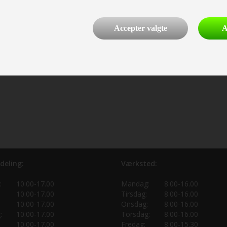
Accepter valgte
A
deling:
Værksted:
:
10.00-17.00
Mandag:
8.00-16.00
10.00-17.00
Tirsdag:
8.00-16.00
10.00-17.00
Onsdag:
8.00-16.00
:
10.00-17.00
Torsdag:
8.00-16.00
10.00-17.00
Fredag:
8.00-15.30