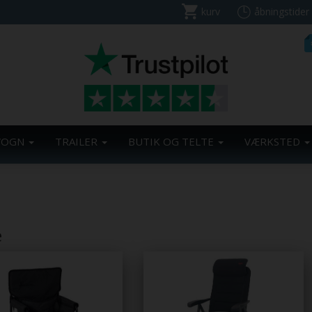
kurv
åbningstider
VOGN
TRAILER
BUTIK OG TELTE
VÆRKSTED
e