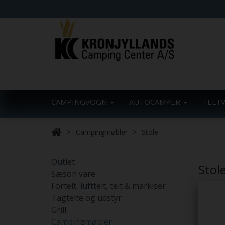
CAMPINGVOGN
AUTOCAMPER
TELT
Campingmøbler
Stole
Outlet
Stol
Sæson vare
Fortelt, lufttelt, telt & markiser
Tagtelte og udstyr
Grill
Campingmøbler