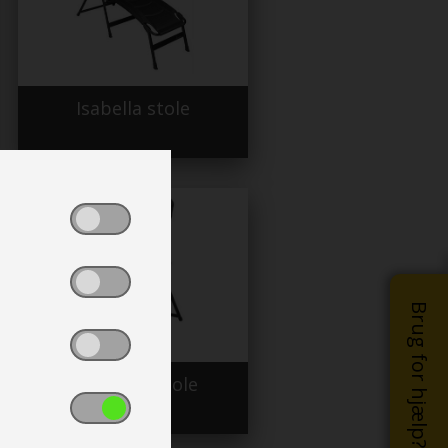
Isabella stole
Brug for hjælp?
Travellife stole