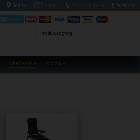
find os
E-mail
+45 87 10 98 70
facebook
WEBSHOP
OM OS