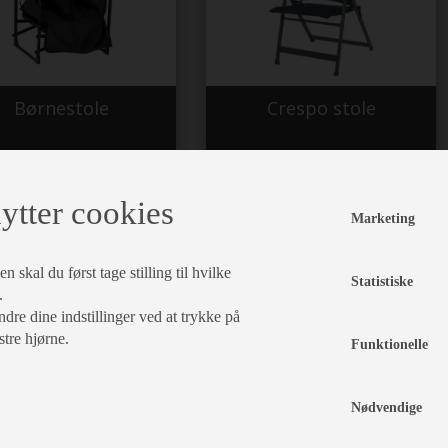
Børnestole
Crespo stole
ytter cookies
Marketing
 skal du først tage stilling til hvilke
Statistiske
.
dre dine indstillinger ved at trykke på
stre hjørne.
Funktionelle
WeCamp stole
Westfield stole
Nødvendige