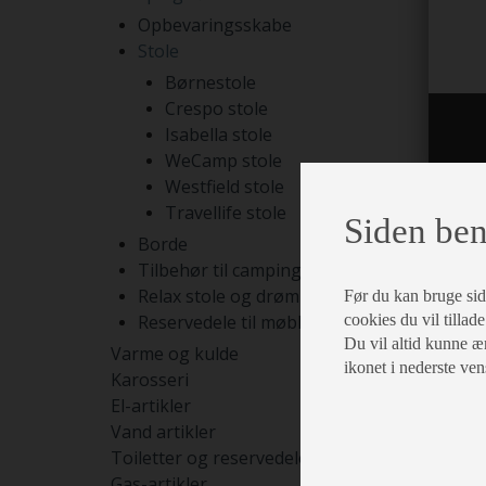
Opbevaringsskabe
Stole
Børnestole
Crespo stole
Isabella stole
WeCamp stole
Westfield stole
Travellife stole
Siden ben
Borde
Tilbehør til campingmøbler
Relax stole og drømmesenge
Før du kan bruge siden
Reservedele til møbler
cookies du vil tillade
Du vil altid kunne æn
Varme og kulde
ikonet i nederste ven
Karosseri
El-artikler
Vand artikler
Toiletter og reservedele
Gas-artikler