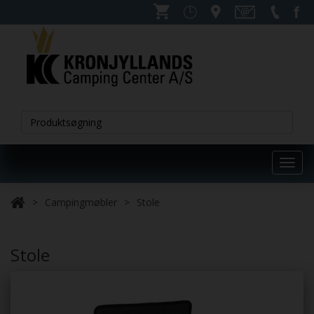
Toggl
navig
Campingmøbler
Stole
Stole