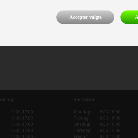
Accepter valgte
A
deling:
Værksted:
:
10.00-17.00
Mandag:
8.00-16.00
10.00-17.00
Tirsdag:
8.00-16.00
10.00-17.00
Onsdag:
8.00-16.00
:
10.00-17.00
Torsdag:
8.00-16.00
10.00-17.00
Fredag:
8.00-15.30