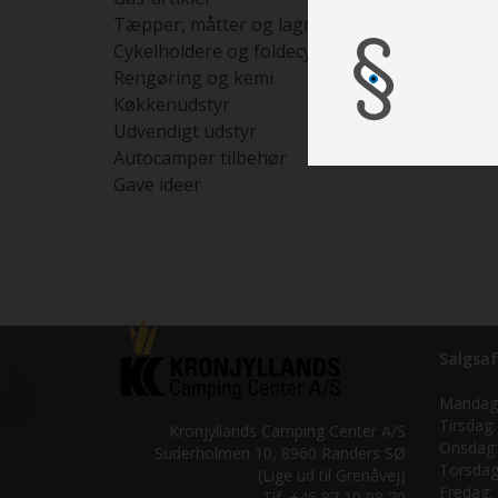
Tæpper, måtter og lagner
Cykelholdere og foldecykler
Rengøring og kemi
Køkkenudstyr
Udvendigt udstyr
Autocamper tilbehør
Gave ideer
Salgsaf
Mandag
Tirsdag:
Kronjyllands Camping Center A/S
Onsdag:
Suderholmen 10, 8960 Randers SØ
Torsdag
(Lige ud til Grenåvej)
Fredag:
Tlf. +45 87 10 98 70