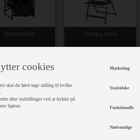
Børnestole
Crespo stole
ytter cookies
Marketing
 skal du først tage stilling til hvilke
Statistiske
.
dre dine indstillinger ved at trykke på
stre hjørne.
Funktionelle
WeCamp stole
Westfield stole
Nødvendige