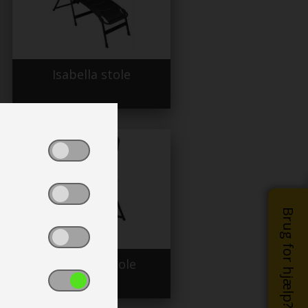
Isabella stole
Brug for hjælp?
Travellife stole