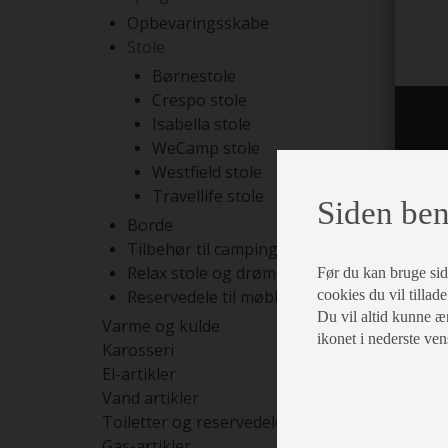
Opbevaringsskabe
Stole
Børnestole
Crespo stole
Isabella stole
WeCamp stole
Westfield stole
Travellife stole
Siden ben
Borde
Tilbehør til campingmøbler
Relax stole og drømmesenge
Før du kan bruge siden
Reservedele til møbler
cookies du vil tillade
Du vil altid kunne æn
Varme og kulde
ikonet i nederste ven
Karosseri
El-artikler
Vand artikler
Toiletter og reservedele
Gas-artikler