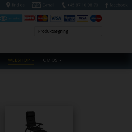
find os
E-mail
+45 87 10 98 70
facebook
WEBSHOP
OM OS