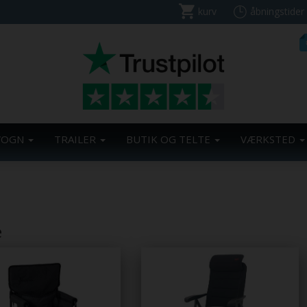
kurv
åbningstider
VOGN
TRAILER
BUTIK OG TELTE
VÆRKSTED
e