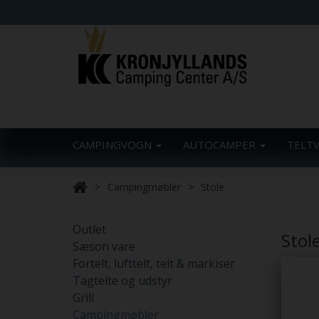
CAMPINGVOGN
AUTOCAMPER
TELT
Campingmøbler
Stole
Outlet
Stol
Sæson vare
Fortelt, lufttelt, telt & markiser
Tagtelte og udstyr
Grill
Campingmøbler