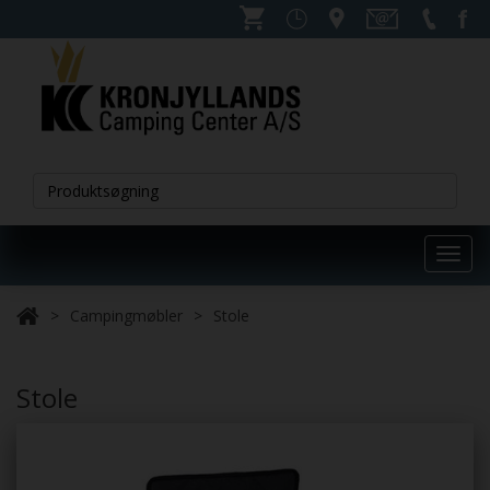
Toggl
navig
Campingmøbler
Stole
Stole