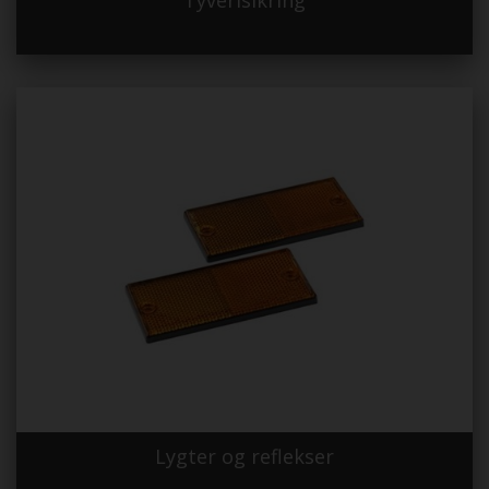
Tyverisikring
Lygter og reflekser