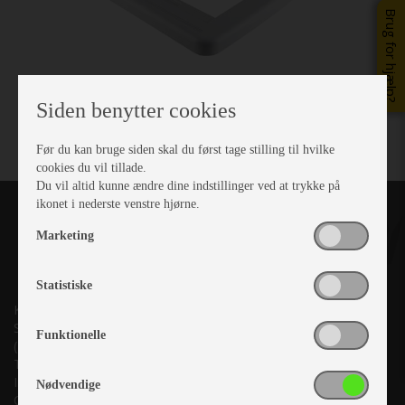
Brug for hjælp?
Siden benytter cookies
Før du kan bruge siden skal du først tage stilling til hvilke
cookies du vil tillade.
Du vil altid kunne ændre dine indstillinger ved at trykke på
ikonet i nederste venstre hjørne.
Marketing
Statistiske
Kronjyllands Camping Center A/S
Suderholmen 10, 8960 Randers SØ
Funktionelle
(Lige ud til Grenåvej)
Tlf. +45 87 10 98 70
Info@as-kcc.dk
Nødvendige
CVR: 33 38 77 33