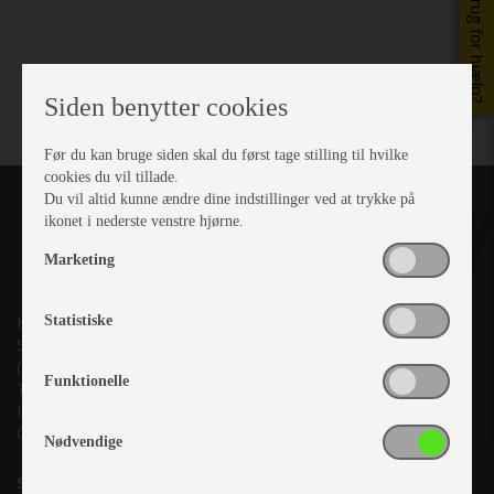
Brug for hjælp?
Siden benytter cookies
Før du kan bruge siden skal du først tage stilling til hvilke
cookies du vil tillade.
Du vil altid kunne ændre dine indstillinger ved at trykke på
ikonet i nederste venstre hjørne.
Marketing
Statistiske
Kronjyllands Camping Center A/S
Suderholmen 10, 8960 Randers SØ
(Lige ud til Grenåvej)
Funktionelle
Tlf. +45 87 10 98 70
Info@as-kcc.dk
CVR: 33 38 77 33
Nødvendige
Samtykke til nyhedsbrev