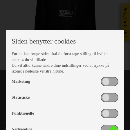
Brug for hjælp?
Siden benytter cookies
Før du kan bruge siden skal du først tage stilling til hvilke
cookies du vil tillade.
Du vil altid kunne ændre dine indstillinger ved at trykke på
ikonet i nederste venstre hjørne.
Marketing
Statistiske
Kronjyllands Camping Center A/S
Funktionelle
Suderholmen 10, 8960 Randers SØ
(Lige ud til Grenåvej)
Tlf. +45 87 10 98 70
Nødvendige