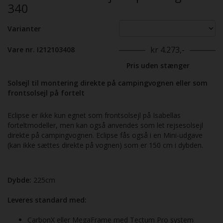
340
Varianter
kr 4.273,-
Vare nr. I212103408
Pris uden stænger
Solsejl til montering direkte på campingvognen eller som
frontsolsejl på fortelt
Eclipse er ikke kun egnet som frontsolsejl på Isabellas
forteltmodeller, men kan også anvendes som let rejsesolsejl
direkte på camping­vognen. Eclipse fås også i en Mini-udgave
(kan ikke sættes direkte på vognen) som er 150 cm i dybden.
Dybde:
225cm
Leveres standard med:
CarbonX eller MegaFrame med Tectum Pro system