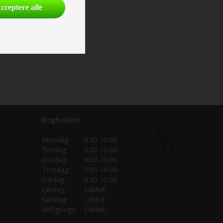
cceptere alle
Bogholderi:
Mandag:
9.00-16.00
Tirsdag:
9.00-16.00
Onsdag:
9.00-16.00
Torsdag:
9.00-16.00
Fredag:
9.00-16.00
Lørdag:
Lukket
Søndag:
Lukket
Helligdage:
Lukket