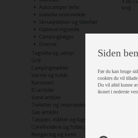
4 stk. 
Autocamper telte
krog
Isabella reservedele
Skruepløkker og tilbehør
Opbevaringstelte
Campingbøger
Diverse
Siden ben
Tagtelte og udstyr
Grill
Campingmøbler
Før du kan bruge siden
Varme og kulde
cookies du vil tillade
Karosseri
Du vil altid kunne æn
El-artikler
ikonet i nederste ven
Vand artikler
Toiletter og reservedele
Gas-artikler
Tæpper, måtter og lagner
Cykelholdere og foldecykler
Rengøring og kemi