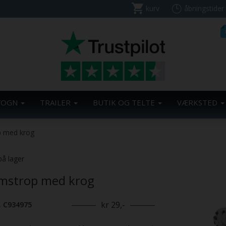
kurv
åbningstider
VOGN
TRAILER
BUTIK OG TELTE
VÆRKSTED
p med krog
på lager
mstrop med krog
kr 29,-
. C934975