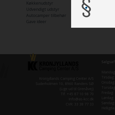
Køkkenudstyr
Udvendigt udstyr
Autocamper tilbehør
Gave ideer
Salgsaf
Mandag
Tirsdag:
Kronjyllands Camping Center A/S
Onsdag:
Suderholmen 10, 8960 Randers SØ
Torsdag
(Lige ud til Grenåvej)
Fredag:
Tlf. +45 87 10 98 70
Lørdag:
Info@as-kcc.dk
Søndag:
CVR: 33 38 77 33
Helligda