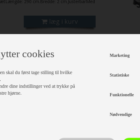
i sætLængde: 290 cm.Bredde: 2 cm.JusterbarMed
læg i kurv
ytter cookies
Marketing
 skal du først tage stilling til hvilke
Statistiske
.
dre dine indstillinger ved at trykke på
stre hjørne.
Funktionelle
Nødvendige