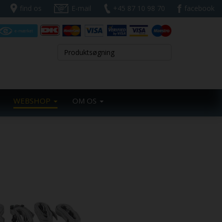
find os
E-mail
+45 87 10 98 70
facebook
WEBSHOP
OM OS