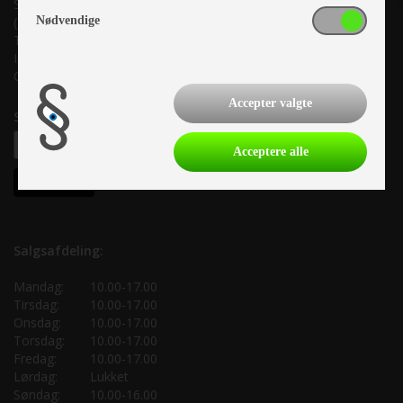
Suderholmen 10, 8960 Randers SØ
Nødvendige
(Lige ud til Grenåvej)
Tlf. +45 87 10 98 70
Info@as-kcc.dk
CVR: 33 38 77 33
Accepter valgte
Samtykke til nyhedsbrev
Acceptere alle
Salgsafdeling:
Mandag:
10.00-17.00
Tirsdag:
10.00-17.00
Onsdag:
10.00-17.00
Torsdag:
10.00-17.00
Fredag:
10.00-17.00
Lørdag:
Lukket
Søndag:
10.00-16.00