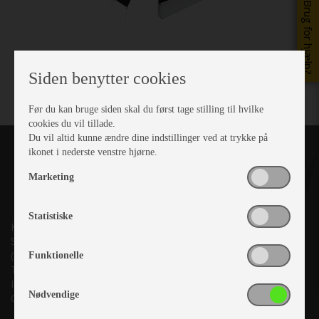
Brug for hjælp?
Siden benytter cookies
Før du kan bruge siden skal du først tage stilling til hvilke
cookies du vil tillade.
Du vil altid kunne ændre dine indstillinger ved at trykke på
ikonet i nederste venstre hjørne.
Marketing
Statistiske
Kronjyllands Camping Center A/S
Suderholmen 10, 8960 Randers SØ
(Lige ud til Grenåvej)
Funktionelle
Tlf. +45 87 10 98 70
Info@as-kcc.dk
Nødvendige
CVR: 33 38 77 33