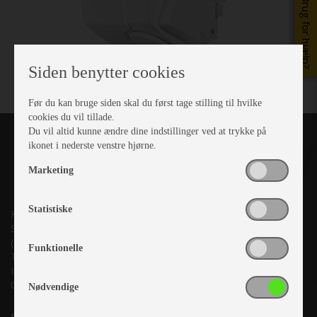
Brug for hjælp?
Siden benytter cookies
Før du kan bruge siden skal du først tage stilling til hvilke
cookies du vil tillade.
Du vil altid kunne ændre dine indstillinger ved at trykke på
ikonet i nederste venstre hjørne.
Marketing
Statistiske
Kronjyllands Camping Center A/S
Suderholmen 10, 8960 Randers SØ
(Lige ud til Grenåvej)
Funktionelle
Tlf. +45 87 10 98 70
Info@as-kcc.dk
CVR: 33 38 77 33
Nødvendige
Samtykke til nyhedsbrev