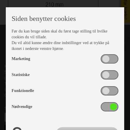
Brug for hjælp?
Siden benytter cookies
Før du kan bruge siden skal du først tage stilling til hvilke
cookies du vil tillade.
Du vil altid kunne ændre dine indstillinger ved at trykke på
ikonet i nederste venstre hjørne.
Marketing
Kronjyllands Camping Center A/S
Suderholmen 10, 8960 Randers SØ
Statistiske
(Lige ud til Grenåvej)
Tlf. +45 87 10 98 70
Info@as-kcc.dk
Funktionelle
CVR: 33 38 77 33
Nødvendige
Samtykke til nyhedsbrev