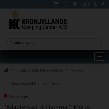
Toggl
navig
Fortelt, lufttelt, telt & markiser
Markiser
"Adaptersæt til Fiamma ""Merce
Ikke på lager
"Adaptersæt til Fiamma ""Merce