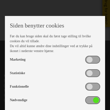
Brug for hjælp?
Siden benytter cookies
Før du kan bruge siden skal du først tage stilling til hvilke
cookies du vil tillade.
Du vil altid kunne ændre dine indstillinger ved at trykke på
ikonet i nederste venstre hjørne.
Marketing
Statistiske
Kronjyllands Camping Center A/S
Suderholmen 10, 8960 Randers SØ
(Lige ud til Grenåvej)
Funktionelle
Tlf. +45 87 10 98 70
Info@as-kcc.dk
CVR: 33 38 77 33
Nødvendige