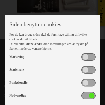
Brug for hjælp?
Siden benytter cookies
Før du kan bruge siden skal du først tage stilling til hvilke
cookies du vil tillade.
Du vil altid kunne ændre dine indstillinger ved at trykke på
ikonet i nederste venstre hjørne.
Marketing
Statistiske
Kronjyllands Camping Center A/S
Suderholmen 10, 8960 Randers SØ
(Lige ud til Grenåvej)
Funktionelle
Tlf. +45 87 10 98 70
Info@as-kcc.dk
CVR: 33 38 77 33
Nødvendige