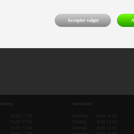
Accepter valgte
A
deling:
Værksted:
:
10.00-17.00
Mandag:
8.00-16.00
10.00-17.00
Tirsdag:
8.00-16.00
10.00-17.00
Onsdag:
8.00-16.00
:
10.00-17.00
Torsdag:
8.00-16.00