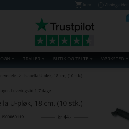
kurv
åbningstider
VOGN
TRAILER
BUTIK OG TELTE
VÆRKSTED
servedele
Isabella U-pløk, 18 cm, (10 stk.)
lager. Leveringstid 1-7 dage
lla U-pløk, 18 cm, (10 stk.)
kr 44,-
. I900060119