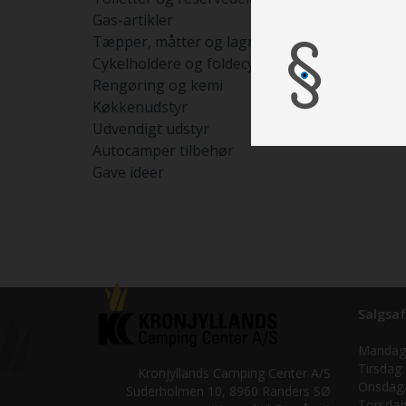
Gas-artikler
Tæpper, måtter og lagner
Cykelholdere og foldecykler
Rengøring og kemi
Køkkenudstyr
Udvendigt udstyr
Autocamper tilbehør
Gave ideer
Salgsaf
Mandag
Tirsdag:
Kronjyllands Camping Center A/S
Onsdag:
Suderholmen 10, 8960 Randers SØ
Torsdag