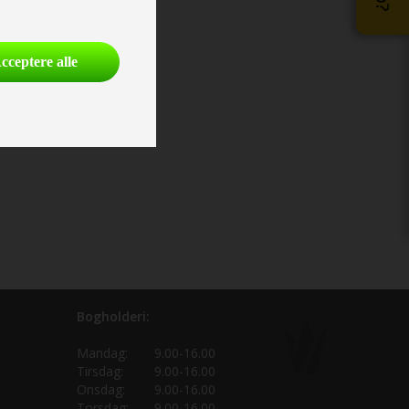
cceptere alle
Bogholderi:
Mandag:
9.00-16.00
Tirsdag:
9.00-16.00
Onsdag:
9.00-16.00
Torsdag:
9.00-16.00