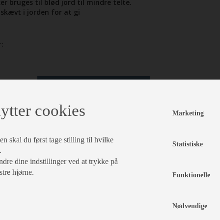
r bruges til blød jord til mindre telte.
skævt i jorden for at gi
:
læg i kurv
ytter cookies
Marketing
 skal du først tage stilling til hvilke
Statistiske
.
dre dine indstillinger ved at trykke på
stre hjørne.
Funktionelle
Nødvendige