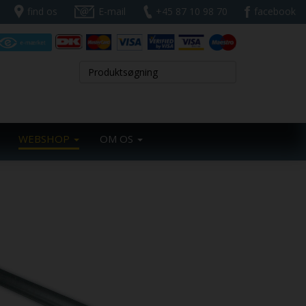
find os
E-mail
+45 87 10 98 70
facebook
WEBSHOP
OM OS