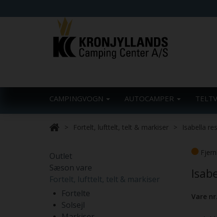
CAMPINGVOGN
AUTOCAMPER
TELT
Fortelt, lufttelt, telt & markiser
Isabella re
Fjern
Outlet
Sæson vare
Isabe
Fortelt, lufttelt, telt & markiser
Fortelte
Vare nr
Solsejl
Markiser