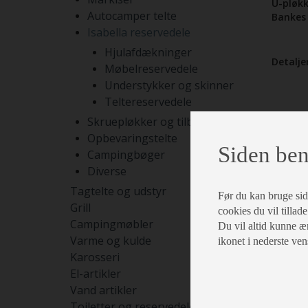
U-pløkke
Autocamper telte
Bankes 
Isabella reservedele
Hjulafdækninger
Detaljer
Møbelreservedele
Understykker og skinner
Teltereservedele
Skruepløkker og tilbehør
Opbevaringstelte
Siden ben
Campingbøger
Diverse
Tagtelte og udstyr
Før du kan bruge siden
Grill
cookies du vil tillade
Campingmøbler
Du vil altid kunne æn
Varme og kulde
ikonet i nederste ven
Karosseri
El-artikler
Vand artikler
Toiletter og reservedele