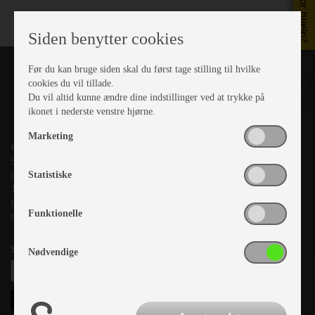
Brug for hjælp?
Siden benytter cookies
Før du kan bruge siden skal du først tage stilling til hvilke
cookies du vil tillade.
Du vil altid kunne ændre dine indstillinger ved at trykke på
ikonet i nederste venstre hjørne.
Marketing
Kronjyllands Camping Center A/S
Suderholmen 10, 8960 Randers SØ
(Lige ud til Grenåvej)
Statistiske
Tlf. +45 87 10 98 70
Info@as-kcc.dk
Funktionelle
CVR: 33 38 77 33
Samtykke til nyhedsbrev
Nødvendige