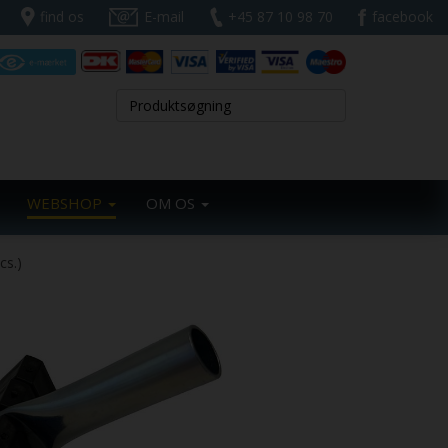
find os
E-mail
+45 87 10 98 70
facebook
WEBSHOP
OM OS
cs.)