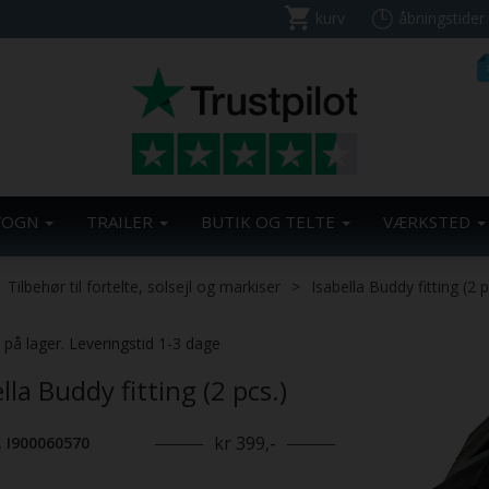
kurv
åbningstider
VOGN
TRAILER
BUTIK OG TELTE
VÆRKSTED
Tilbehør til fortelte, solsejl og markiser
Isabella Buddy fitting (2 p
. på lager. Leveringstid 1-3 dage
lla Buddy fitting (2 pcs.)
kr 399,-
. I900060570