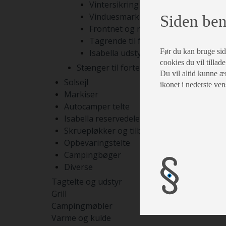
Vintersikring
Vinduesmarkiser
Siden ben
Frontnet og rumdelere
Tagrende til fortelte
Før du kan bruge siden
Isabella udstyr
cookies du vil tillade
Stænger til fortelte
Du vil altid kunne æn
Solsejl
ikonet i nederste ven
Markiser
Autocamper telte
Isabella reservedele
Skruepløkker og tilbehør
Opbevaringstelte
Campingbøger
Diverse
Tagtelte og udstyr
Grill
Campingmøbler
Varme og kulde