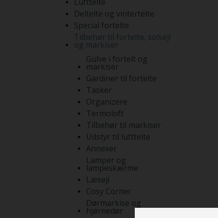
Lufttelte
Deltelte og vintertelte
Special fortelte
Tilbehør til fortelte, solsejl
og markiser
Gulve i fortelt og
markiser
Gardiner til fortelte
Tasker
Organizere
Termoloft
Tilbehør til markiser
Udstyr til lufttelte
Annexer
Lamper og
lampeskærme
Læsejl
Cosy Corner
Dørmarkise og
hjørnedør