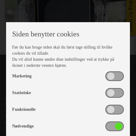
Brug for hjælp?
Siden benytter cookies
Før du kan bruge siden skal du først tage stilling til hvilke
cookies du vil tillade.
Du vil altid kunne ændre dine indstillinger ved at trykke på
ikonet i nederste venstre hjørne.
Marketing
Statistiske
Kronjyllands Camping Center A/S
Suderholmen 10, 8960 Randers SØ
Funktionelle
(Lige ud til Grenåvej)
Tlf. +45 87 10 98 70
Info@as-kcc.dk
Nødvendige
CVR: 33 38 77 33