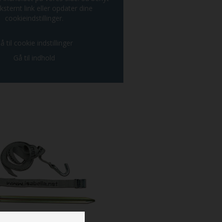
ksternt link eller opdater dine
cookieindstillinger.
å til cookie indstillinger
Gå til indhold