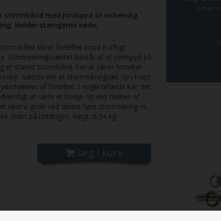
enten e
t stormbånd med jordspyd til indvendig
ng. Holder stængerne nede,
G
 stormbånd sikrer forteltet imod kraftigt
r. Stormsikringssættet består af et jordspyd på
 et stærkt stormbånd. For at sikrer forteltet
evejr, sættes der et stormsikringsæt op i hvert
 yderhjørner af forteltet. I nogle tilfælde kan det
dvendigt at sæte et tredje op ved midten af
Det ekstra gode ved denne type stormsikring er,
kke slider på teltdugen. Vægt: 0,54 kg
læg i kurv