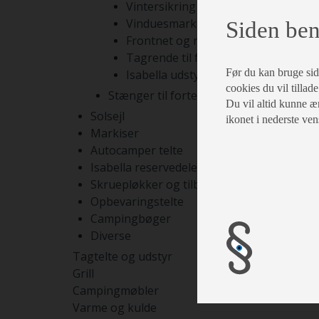
Vintersikring
Vinduesmarkiser
Siden ben
Frontnet og rumdelere
Tagrende til fortelte
Før du kan bruge siden
Isabella udstyr
cookies du vil tillade
Stænger til fortelte
Du vil altid kunne æn
Solsejl
ikonet i nederste ven
Markiser
Autocamper telte
Isabella reservedele
Skruepløkker og tilbehør
Opbevaringstelte
Campingbøger
Diverse
Tagtelte og udstyr
Grill
Campingmøbler
Varme og kulde