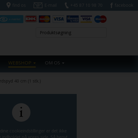
find os
E-mail
+45 87 10 98 70
facebook
WEBSHOP
OM OS
rdspyd 40 cm (1 stk.)
dine cookieindstillinger er det ikke
e indholdet på vores side. Så benyt