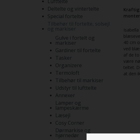
Lufttelte
Deltelte og vintertelte
Kraftig
Special fortelte
monteri
Tilbehør til fortelte, solsejl
og markiser
Isabella
blæsevej
Gulve i fortelt og
markiser
40 cm og
ved blæs
Gardiner til fortelte
af de to
Tasker
være nø
Organizere
teltet. 
Termoloft
at den i
Tilbehør til markiser
Udstyr til lufttelte
Annexer
Lamper og
lampeskærme
Læsejl
Cosy Corner
Dørmarkise og
hjørnedør