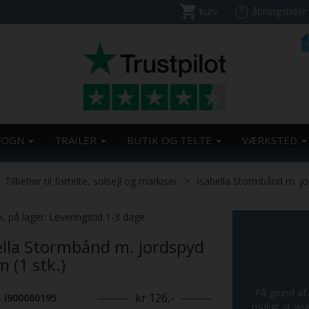
kurv
åbningstider
VOGN
TRAILER
BUTIK OG TELTE
VÆRKSTED
Tilbehør til fortelte, solsejl og markiser
Isabella Stormbånd m. jo
k. på lager. Leveringstid 1-3 dage
ella Stormbånd m. jordspyd
 (1 stk.)
På grund af 
kr 126,-
. I900060195
muligt at vis