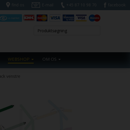
find os
E-mail
+45 87 10 98 70
facebook
WEBSHOP
OM OS
ack venstre