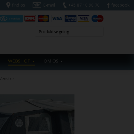
find os
E-mail
+45 87 10 98 70
facebook
WEBSHOP
OM OS
 Venstre