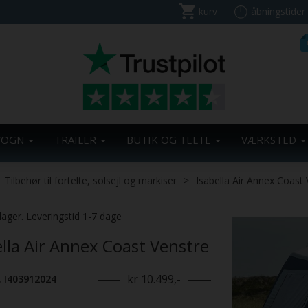
kurv
åbningstider
VOGN
TRAILER
BUTIK OG TELTE
VÆRKSTED
Tilbehør til fortelte, solsejl og markiser
Isabella Air Annex Coast
lager. Leveringstid 1-7 dage
ella Air Annex Coast Venstre
kr 10.499,-
. I403912024