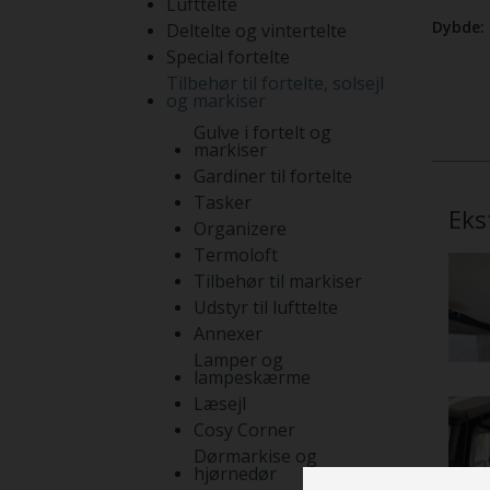
Lufttelte
Dybde:
Deltelte og vintertelte
Special fortelte
Tilbehør til fortelte, solsejl
og markiser
Gulve i fortelt og
markiser
Gardiner til fortelte
Tasker
Eks
Organizere
Termoloft
Tilbehør til markiser
Udstyr til lufttelte
Annexer
Lamper og
lampeskærme
Læsejl
Cosy Corner
Dørmarkise og
hjørnedør