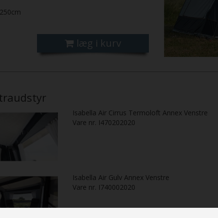
250cm
læg i kurv
traudstyr
Isabella Air Cirrus Termoloft Annex Venstre
Vare nr. I470202020
Isabella Air Gulv Annex Venstre
Vare nr. I740002020