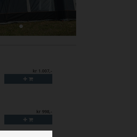
kr 1.007,-
kr 998,-