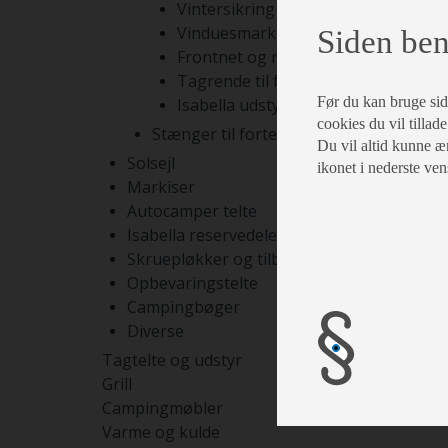
Vintersikring
Vinduesmarkiser
Siden ben
Frontnet og rumdelere
Tagrende til fortelte
Før du kan bruge siden
Isabella udstyr
cookies du vil tillade
Stænger til fortelte
Du vil altid kunne æn
Solsejl
ikonet i nederste ven
Markiser
Autocamper telte
Isabella reservedele
Skruepløkker og tilbehør
Opbevaringstelte
Campingbøger
Diverse
Tagtelte og udstyr
Grill
Campingmøbler
Varme og kulde