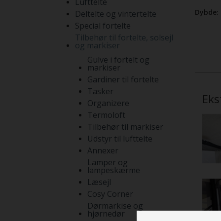
Lufttelte
Dybde:
Deltelte og vintertelte
Special fortelte
Tilbehør til fortelte, solsejl
og markiser
Gulve i fortelt og
markiser
Gardiner til fortelte
Tasker
Eks
Organizere
Termoloft
Tilbehør til markiser
Udstyr til lufttelte
Annexer
Lamper og
lampeskærme
Læsejl
Cosy Corner
Dørmarkise og
hjørnedør