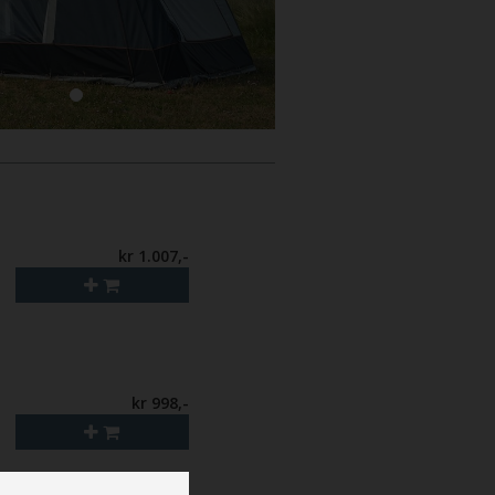
kr 1.007,-
kr 998,-