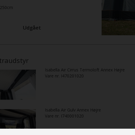
250cm
Udgået
traudstyr
Isabella Air Cirrus Termoloft Annex Højre
Vare nr. I470201020
Isabella Air Gulv Annex Højre
Vare nr. I740001020