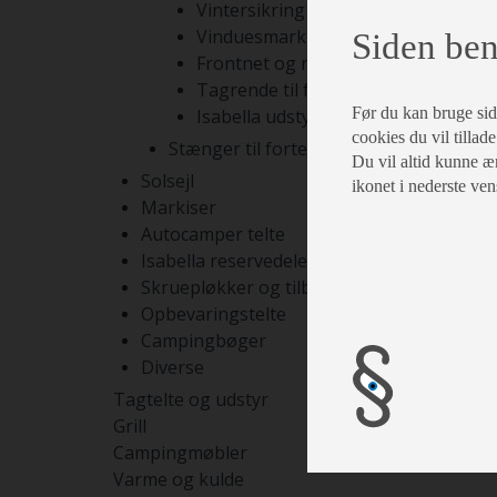
Vintersikring
Vinduesmarkiser
Siden ben
Frontnet og rumdelere
Tagrende til fortelte
Før du kan bruge siden
Isabella udstyr
cookies du vil tillade
Stænger til fortelte
Du vil altid kunne æn
Solsejl
ikonet i nederste ven
Markiser
Autocamper telte
Isabella reservedele
Skruepløkker og tilbehør
Opbevaringstelte
Campingbøger
Diverse
Tagtelte og udstyr
Grill
Campingmøbler
Varme og kulde