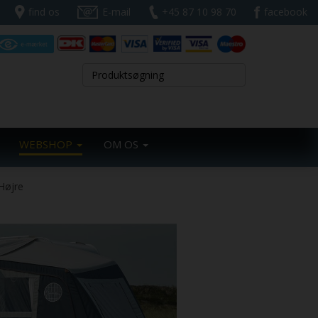
find os
E-mail
+45 87 10 98 70
facebook
WEBSHOP
OM OS
 Højre