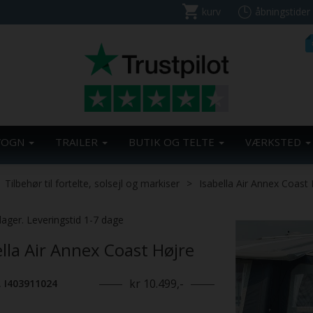
kurv
åbningstider
VOGN
TRAILER
BUTIK OG TELTE
VÆRKSTED
Tilbehør til fortelte, solsejl og markiser
Isabella Air Annex Coast
lager. Leveringstid 1-7 dage
ella Air Annex Coast Højre
kr 10.499,-
. I403911024