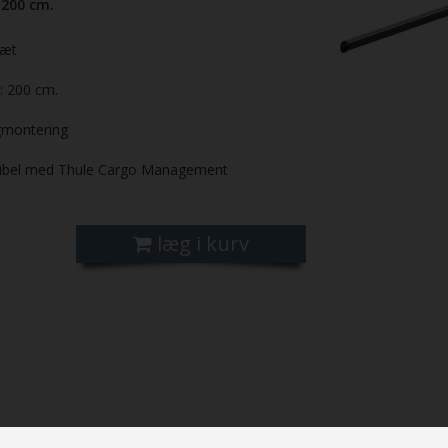
 200 cm.
sæt
 200 cm.
montering
bel med Thule Cargo Management
læg i kurv