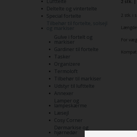
Lufttelte
2 stk. |
Deltelte og vintertelte
2 stk. i 
Special fortelte
Tilbehør til fortelte, solsejl
Længde:
og markiser
Gulve i fortelt og
For væg
markiser
Gardiner til fortelte
Kompati
Tasker
Organizere
Termoloft
Tilbehør til markiser
Udstyr til lufttelte
Annexer
Lamper og
lampeskærme
Læsejl
Cosy Corner
Dørmarkise og
hjørnedør