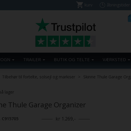
kurv
åbningstider
VOGN
TRAILER
BUTIK OG TELTE
VÆRKSTED
Tilbehør til fortelte, solsejl og markiser
Skinne Thule Garage Org
på lager
ne Thule Garage Organizer
kr 1.269,-
. C915705