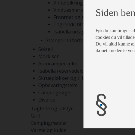
Vintersikring
Vinduesmarkiser
Siden ben
Frontnet og rumdelere
Tagrende til fortelte
Før du kan bruge siden
Isabella udstyr
cookies du vil tillade
Stænger til fortelte
Du vil altid kunne æn
Solsejl
ikonet i nederste ven
Markiser
Autocamper telte
Isabella reservedele
Skruepløkker og tilbehør
Opbevaringstelte
Campingbøger
Diverse
Tagtelte og udstyr
Grill
Campingmøbler
Varme og kulde