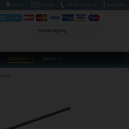
find os
E-mail
+45 87 10 98 70
facebook
WEBSHOP
OM OS
anizer