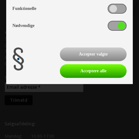
Funktionelle
Nødvendige
Kronjyllands Camping Center A/S
Suderholmen 10, 8960 Randers SØ
(Lige ud til Grenåvej)
Tlf. +45 87 10 98 70
Accepter valgte
Info@as-kcc.dk
CVR: 33 38 77 33
Acceptere alle
Samtykke til nyhedsbrev
Salgsafdeling:
Mandag:
10.00-17.00