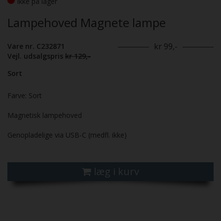
Ikke på lager
Lampehoved Magnete lampe
kr 99,-
Vare nr. C232871
Vejl. udsalgspris
kr 129,-
Sort
Farve: Sort
Magnetisk lampehoved
Genopladelige via USB-C (medfl. ikke)
læg i kurv