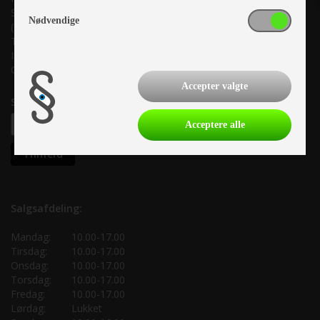
Suderholmen 10, 8960 Randers SØ
Nødvendige
(Lige ud til Grenåvej)
Tlf. +45 87 10 98 70
Info@as-kcc.dk
CVR: 33 38 77 33
Accepter valgte
Samtykke til nyhedsbrev
Acceptere alle
Salgsafdeling:
Mandag:
10.00-17.00
Tirsdag:
10.00-17.00
Onsdag:
10.00-17.00
Torsdag:
10.00-17.00
Fredag:
10.00-17.00
Lørdag:
Lukket