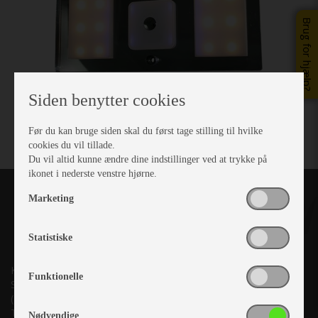
Brug for hjælp?
Siden benytter cookies
Før du kan bruge siden skal du først tage stilling til hvilke
cookies du vil tillade.
Du vil altid kunne ændre dine indstillinger ved at trykke på
ikonet i nederste venstre hjørne.
Marketing
Statistiske
Kronjyllands Camping Center A/S
Funktionelle
Suderholmen 10, 8960 Randers SØ
(Lige ud til Grenåvej)
Tlf. +45 87 10 98 70
Nødvendige