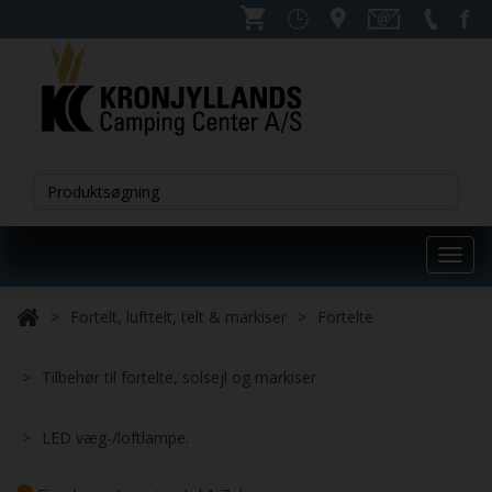
Toggl
navig
Fortelt, lufttelt, telt & markiser
Fortelte
Tilbehør til fortelte, solsejl og markiser
LED væg-/loftlampe.