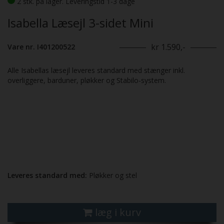
2 stk. på lager. Leveringstid 1-3 dage
Isabella Læsejl 3-sidet Mini
kr 1.590,-
Vare nr. I401200522
Alle Isabellas læsejl leveres standard med stænger inkl.
overliggere, barduner, pløkker og Stabilo-system.
Leveres standard med:
Pløkker og stel
læg i kurv