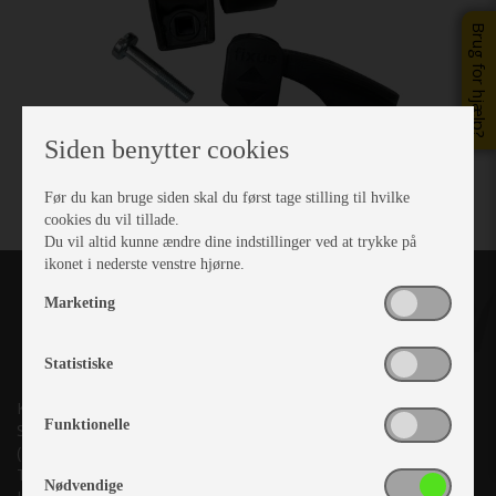
Brug for hjælp?
Siden benytter cookies
Før du kan bruge siden skal du først tage stilling til hvilke
cookies du vil tillade.
Du vil altid kunne ændre dine indstillinger ved at trykke på
ikonet i nederste venstre hjørne.
Marketing
Statistiske
Kronjyllands Camping Center A/S
Funktionelle
Suderholmen 10, 8960 Randers SØ
(Lige ud til Grenåvej)
Tlf. +45 87 10 98 70
Nødvendige