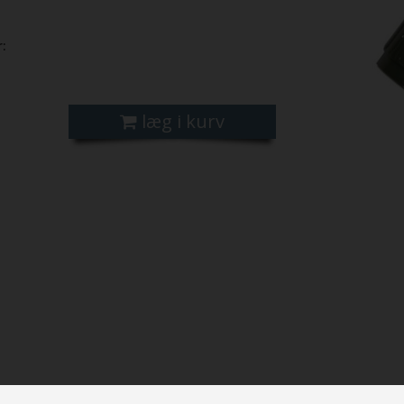
:
læg i kurv