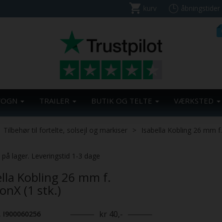
kurv
åbningstider
VOGN
TRAILER
BUTIK OG TELTE
VÆRKSTED
Tilbehør til fortelte, solsejl og markiser
Isabella Kobling 26 mm f.
. på lager. Leveringstid 1-3 dage
ella Kobling 26 mm f.
onX (1 stk.)
kr 40,-
. I900060256