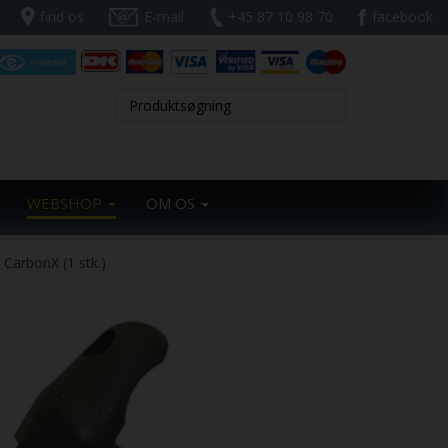
find os
E-mail
+45 87 10 98 70
facebook
WEBSHOP
OM OS
 CarbonX (1 stk.)