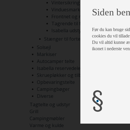
Vintersikring
Vinduesmarkiser
Siden ben
Frontnet og rumdelere
Tagrende til fortelte
Før du kan bruge siden
Isabella udstyr
cookies du vil tillade
Stænger til fortelte
Du vil altid kunne æn
Solsejl
ikonet i nederste ven
Markiser
Autocamper telte
Isabella reservedele
Skruepløkker og tilbehør
Opbevaringstelte
Campingbøger
Diverse
Tagtelte og udstyr
Grill
Campingmøbler
Varme og kulde