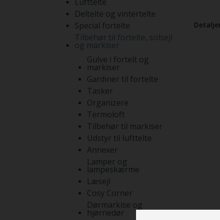
Lufttelte
Deltelte og vintertelte
Special fortelte
Detaljer
Tilbehør til fortelte, solsejl
og markiser
Gulve i fortelt og
markiser
Gardiner til fortelte
Tasker
Organizere
Termoloft
Tilbehør til markiser
Udstyr til lufttelte
Annexer
Lamper og
lampeskærme
Læsejl
Cosy Corner
Dørmarkise og
hjørnedør