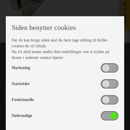
Brug for hjælp?
Siden benytter cookies
Før du kan bruge siden skal du først tage stilling til hvilke
cookies du vil tillade.
Du vil altid kunne ændre dine indstillinger ved at trykke på
ikonet i nederste venstre hjørne.
Marketing
Kronjyllands Camping Center A/S
Statistiske
Suderholmen 10, 8960 Randers SØ
(Lige ud til Grenåvej)
Funktionelle
Tlf. +45 87 10 98 70
Info@as-kcc.dk
CVR: 33 38 77 33
Nødvendige
Samtykke til nyhedsbrev