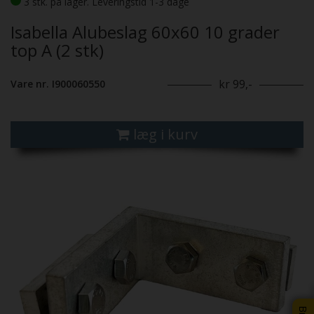
3 stk. på lager. Leveringstid 1-3 dage
Isabella Alubeslag 60x60 10 grader
top A (2 stk)
kr 99,-
Vare nr. I900060550
læg i kurv