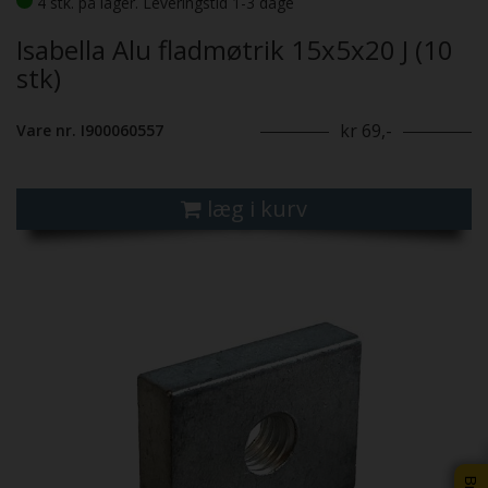
4 stk. på lager. Leveringstid 1-3 dage
Isabella Alu fladmøtrik 15x5x20 J (10
stk)
kr 69,-
Vare nr. I900060557
læg i kurv