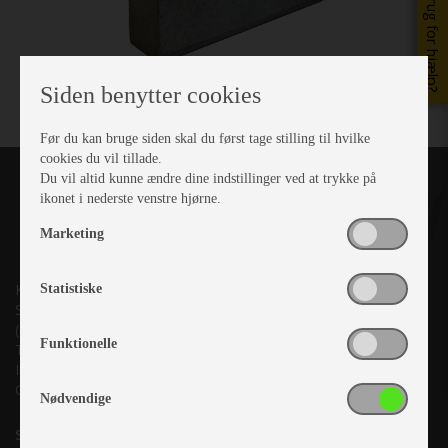
Brug for hjælp?
Siden benytter cookies
Før du kan bruge siden skal du først tage stilling til hvilke
cookies du vil tillade.
Du vil altid kunne ændre dine indstillinger ved at trykke på
ikonet i nederste venstre hjørne.
Marketing
Kronjyllands Camping Center A/S
Statistiske
Suderholmen 10, 8960 Randers SØ
(Lige ud til Grenåvej)
Funktionelle
Tlf. +45 87 10 98 70
Info@as-kcc.dk
CVR: 33 38 77 33
Nødvendige
Samtykke til nyhedsbrev