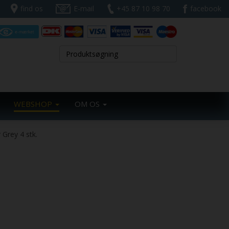
find os
E-mail
+45 87 10 98 70
facebook
WEBSHOP
OM OS
 Grey 4 stk.