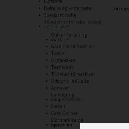
Lufttelte
Deltelte og vintertelte
Løst ga
Special fortelte
Tilbehør til fortelte, solsejl
og markiser
Gulve i fortelt og
markiser
Gardiner til fortelte
Tasker
Organizere
Termoloft
Tilbehør til markiser
Udstyr til lufttelte
Annexer
Lamper og
lampeskærme
Læsejl
Cosy Corner
Dørmarkise og
hjørnedør