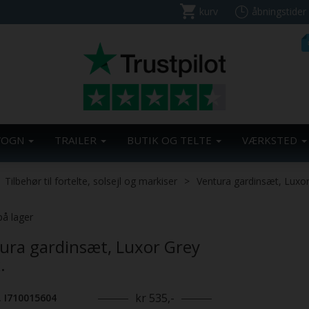
kurv
åbningstider
VOGN
TRAILER
BUTIK OG TELTE
VÆRKSTED
Tilbehør til fortelte, solsejl og markiser
Ventura gardinsæt, Luxor
på lager
ura gardinsæt, Luxor Grey
.
kr 535,-
. I710015604