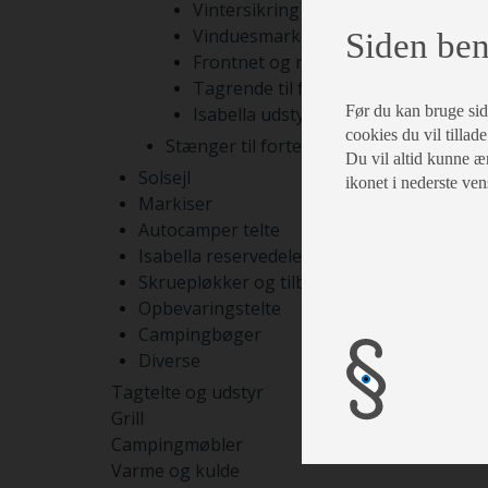
Vintersikring
Vinduesmarkiser
Siden ben
Frontnet og rumdelere
Tagrende til fortelte
Før du kan bruge siden
Isabella udstyr
cookies du vil tillade
Stænger til fortelte
Du vil altid kunne æn
Solsejl
ikonet i nederste ven
Markiser
Autocamper telte
Isabella reservedele
Skruepløkker og tilbehør
Opbevaringstelte
Campingbøger
Diverse
Tagtelte og udstyr
Grill
Campingmøbler
Varme og kulde