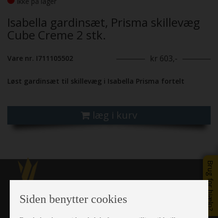
Ikke på lager
Isabella gardinsæt, Prisma skillevæg
Cube Creme 2 stk.
kr 603,-
Vare nr. I711105502
Løst gardinsæt til skillevæg i Isabella Prisma fortelt
læg i kurv
Brug for hjælp?
Siden benytter cookies