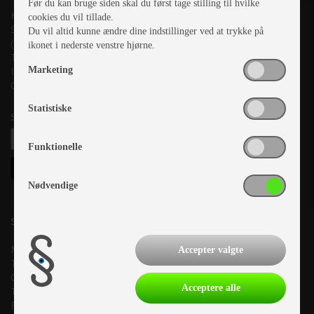
Før du kan bruge siden skal du først tage stilling til hvilke
Kronjyllands Camping Center A/S
cookies du vil tillade.
Suderholmen 10, 8960 Randers SØ
Du vil altid kunne ændre dine indstillinger ved at trykke på
(Lige ud til Grenåvej)
ikonet i nederste venstre hjørne.
Tlf. +45 87 10 98 70
Marketing
Info@as-kcc.dk
CVR: 33 38 77 33
Statistiske
Samtykke til nyhedsbrev
Funktionelle
Nødvendige
Salgsafdeling:
Mandag:
10.00-17.00
Accepter valgte
Tirsdag:
10.00-17.00
Onsdag:
10.00-17.00
Acceptere alle
Torsdag:
10.00-17.00
Fredag:
10.00-17.00