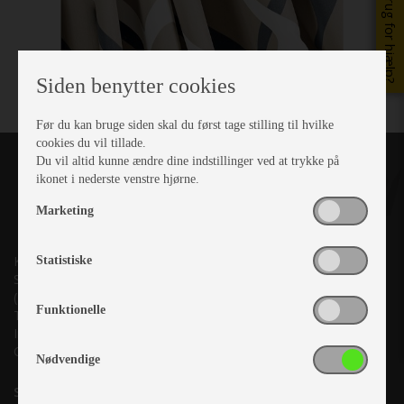
Brug for hjælp?
Siden benytter cookies
Før du kan bruge siden skal du først tage stilling til hvilke
cookies du vil tillade.
Du vil altid kunne ændre dine indstillinger ved at trykke på
ikonet i nederste venstre hjørne.
Marketing
Kronjyllands Camping Center A/S
Statistiske
Suderholmen 10, 8960 Randers SØ
(Lige ud til Grenåvej)
Funktionelle
Tlf. +45 87 10 98 70
Info@as-kcc.dk
CVR: 33 38 77 33
Nødvendige
Samtykke til nyhedsbrev