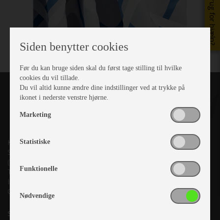
Brug for hjælp?
Siden benytter cookies
Før du kan bruge siden skal du først tage stilling til hvilke
cookies du vil tillade.
Du vil altid kunne ændre dine indstillinger ved at trykke på
ikonet i nederste venstre hjørne.
Marketing
Kronjyllands Camping Center A/S
Statistiske
Suderholmen 10, 8960 Randers SØ
(Lige ud til Grenåvej)
Funktionelle
Tlf. +45 87 10 98 70
Info@as-kcc.dk
CVR: 33 38 77 33
Nødvendige
Samtykke til nyhedsbrev