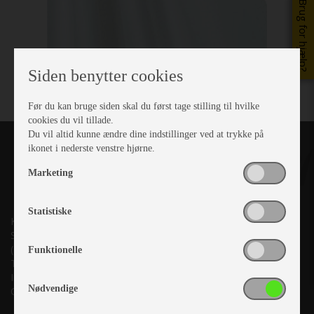
Brug for hjælp?
Siden benytter cookies
Før du kan bruge siden skal du først tage stilling til hvilke
cookies du vil tillade.
Du vil altid kunne ændre dine indstillinger ved at trykke på
ikonet i nederste venstre hjørne.
Marketing
Statistiske
Kronjyllands Camping Center A/S
Suderholmen 10, 8960 Randers SØ
(Lige ud til Grenåvej)
Funktionelle
Tlf. +45 87 10 98 70
Info@as-kcc.dk
Nødvendige
CVR: 33 38 77 33