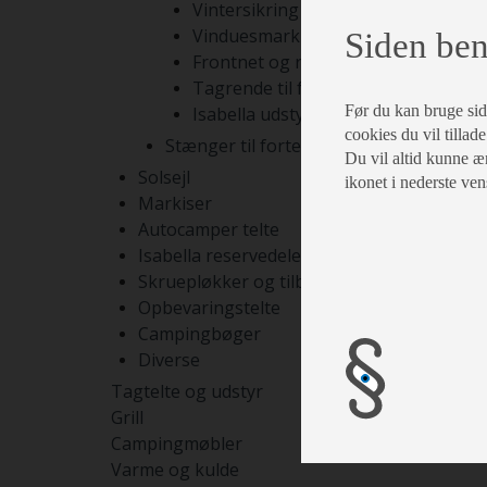
Vintersikring
Vinduesmarkiser
Siden ben
Frontnet og rumdelere
Tagrende til fortelte
Før du kan bruge siden
Isabella udstyr
cookies du vil tillade
Stænger til fortelte
Du vil altid kunne æn
Solsejl
ikonet i nederste ven
Markiser
Autocamper telte
Isabella reservedele
Skruepløkker og tilbehør
Opbevaringstelte
Campingbøger
Diverse
Tagtelte og udstyr
Grill
Campingmøbler
Varme og kulde