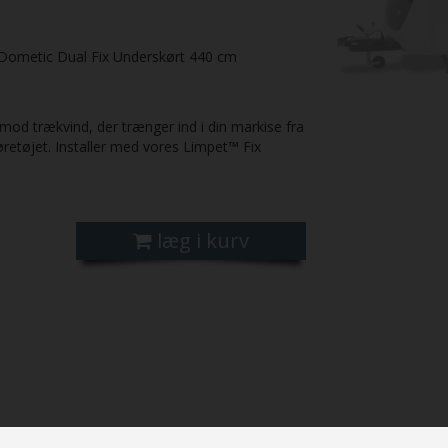
ometic Dual Fix Underskørt 440 cm
od trækvind, der trænger ind i din markise fra
retøjet. Installer med vores Limpet™ Fix
læg i kurv