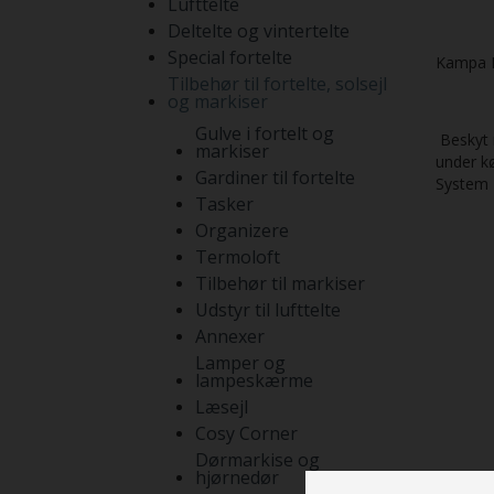
Lufttelte
Deltelte og vintertelte
Special fortelte
Kampa D
Tilbehør til fortelte, solsejl
og markiser
Gulve i fortelt og
Beskyt m
markiser
under kø
Gardiner til fortelte
System
Tasker
Organizere
Termoloft
Tilbehør til markiser
Udstyr til lufttelte
Annexer
Lamper og
lampeskærme
Læsejl
Cosy Corner
Dørmarkise og
hjørnedør