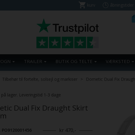
kurv
åbningstider
VOGN
TRAILER
BUTIK OG TELTE
VÆRKSTED
Tilbehør til fortelte, solsejl og markiser
Dometic Dual Fix Draugh
. på lager. Leveringstid 1-3 dage
tic Dual Fix Draught Skirt
cm
kr 470,-
. PO9120001456