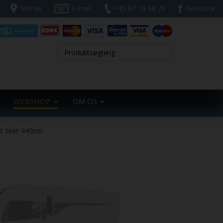
find os
E-mail
+45 87 10 98 70
facebook
WEBSHOP
OM OS
t Skirt 440cm