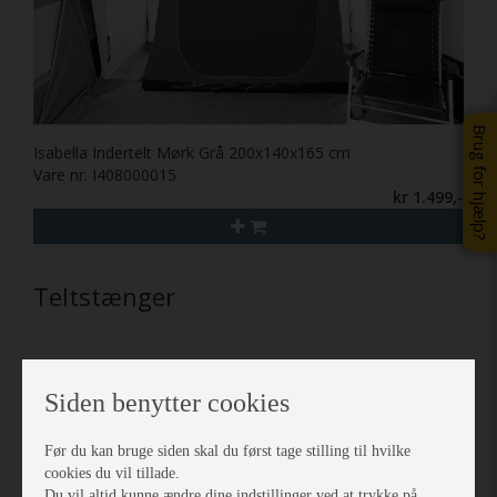
Brug for hjælp?
Isabella Indertelt Mørk Grå 200x140x165 cm
Vare nr. I408000015
kr 1.499,-
Teltstænger
Siden benytter cookies
Før du kan bruge siden skal du først tage stilling til hvilke
cookies du vil tillade.
Du vil altid kunne ændre dine indstillinger ved at trykke på