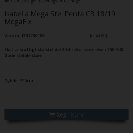
1 stk. på lager. Leveringstid 1-3 dage
Isabella Mega Stel Penta C3 18/19
MegaFix
kr 4.099,-
Vare nr. I301230186
Ekstra-kraftigt stålstel del 3 til telte i størrelsen 750-940.
Gode stabile stæn
Dybde:
350cm
læg i kurv