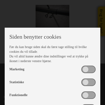
Brug for hjælp?
Siden benytter cookies
Før du kan bruge siden skal du først tage stilling til hvilke
cookies du vil tillade.
Du vil altid kunne ændre dine indstillinger ved at trykke på
ikonet i nederste venstre hjørne.
Marketing
Statistiske
Funktionelle
Kronjyllands Camping Center A/S
Suderholmen 10, 8960 Randers SØ