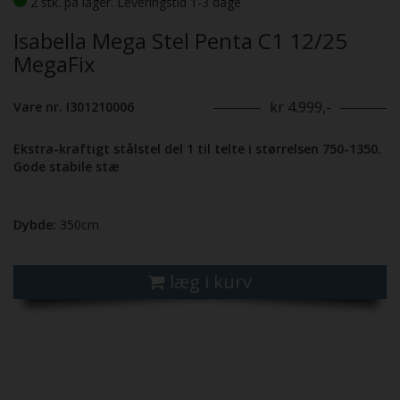
2 stk. på lager. Leveringstid 1-3 dage
Isabella Mega Stel Penta C1 12/25
MegaFix
kr 4.999,-
Vare nr. I301210006
Ekstra-kraftigt stålstel del 1 til telte i størrelsen 750-1350.
Gode stabile stæ
Dybde:
350cm
læg i kurv