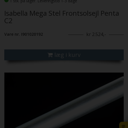
1 stk. på lager. Leveringstid 1-3 dage
Isabella Mega Stel Frontsolsejl Penta
C2
kr 2.524,-
Vare nr. I901020192
læg i kurv