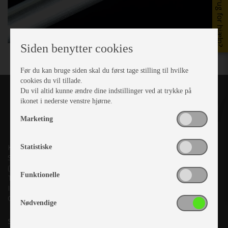
Brug for hjælp?
Siden benytter cookies
Før du kan bruge siden skal du først tage stilling til hvilke
cookies du vil tillade.
Du vil altid kunne ændre dine indstillinger ved at trykke på
ikonet i nederste venstre hjørne.
Marketing
Kronjyllands Camping Center A/S
Statistiske
Suderholmen 10, 8960 Randers SØ
(Lige ud til Grenåvej)
Funktionelle
Tlf. +45 87 10 98 70
Info@as-kcc.dk
CVR: 33 38 77 33
Nødvendige
Samtykke til nyhedsbrev