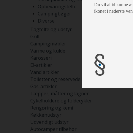
Du vil altid kunne æn
Opbevaringstelte
ikonet i nederste ven
Campingbøger
Diverse
Tagtelte og udstyr
Grill
Campingmøbler
Varme og kulde
Karosseri
El-artikler
Vand artikler
Toiletter og reservedele
Gas-artikler
Tæpper, måtter og lagner
Cykelholdere og foldecykler
Rengøring og kemi
Køkkenudstyr
Udvendigt udstyr
Autocamper tilbehør