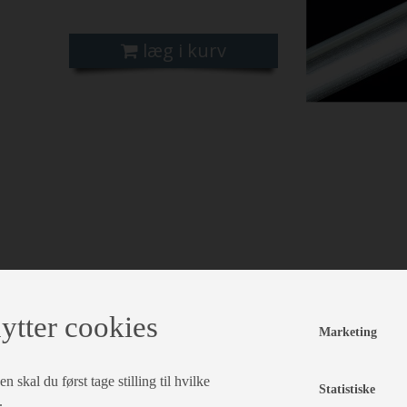
læg i kurv
ytter cookies
Marketing
 skal du først tage stilling til hvilke
Statistiske
.