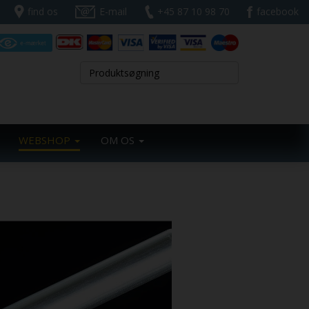
find os
E-mail
+45 87 10 98 70
facebook
WEBSHOP
OM OS