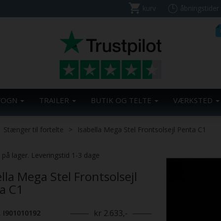
kurv
åbningstider
VOGN
TRAILER
BUTIK OG TELTE
VÆRKSTED
Stænger til fortelte
Isabella Mega Stel Frontsolsejl Penta C1
. på lager. Leveringstid 1-3 dage
lla Mega Stel Frontsolsejl
a C1
kr 2.633,-
. I901010192