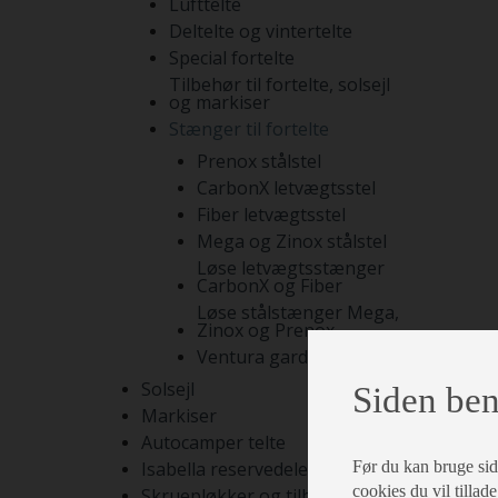
Lufttelte
Deltelte og vintertelte
Special fortelte
Tilbehør til fortelte, solsejl
og markiser
Stænger til fortelte
Prenox stålstel
CarbonX letvægtsstel
Fiber letvægtsstel
Mega og Zinox stålstel
Løse letvægtsstænger
CarbonX og Fiber
Løse stålstænger Mega,
Zinox og Prenox
Ventura gardinstænger
Solsejl
Siden ben
Markiser
Autocamper telte
Før du kan bruge siden
Isabella reservedele
cookies du vil tillade
Skruepløkker og tilbehør